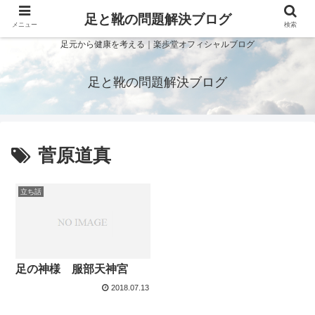
足と靴の問題解決ブログ
メニュー
検索
足元から健康を考える｜楽歩堂オフィシャルブログ
足と靴の問題解決ブログ
菅原道真
立ち話
足の神様 服部天神宮
2018.07.13