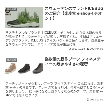
スウェーデンのブランドICEBUG
商品情報
のご紹介【楽歩堂 e-shopイチオ
シ！】
サステナブルなブランド【ICEBUG】 そこかしこから金木犀の香り
が漂ってきて、ウォーキングが楽しい季節ですね。 本日はスウェー
デンのブランド、ICEBUG（アイスバグ）をご紹介します。自然豊か
なスウェーデンでは、アウトドア文化が生活に根...
2023.10.18
2024.04.08
楽歩堂の新作ブーツ フィネステ
商品情報
ィーの履きやすさの秘密
アーチサポートが心地よいブーツ フィネスティー こんにちは。楽歩
堂 e-shopの斉藤です。早いものでもう12月。今年も残すところ1ヶ月
を切りました。 秋〜冬になると履きたくなるのがブーツ。楽歩堂 e-
shopでは様々なタイプ...
2023.12.06