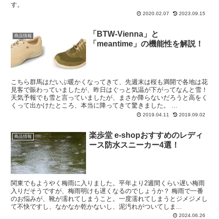
す。
2020.02.07
2023.09.15
「BTW-Vienna」と
商品情報
「meantime」の機能性を解説！
こちら群馬はだいぶ暖かくなってきて、先週末は桜も満開で各地は花
見客で賑わっていましたが、昨日はぐっと気温が下がってなんと雪！
天気予報でも雪と言っていましたが、まさか降らないだろうと高をく
くって出かけたところ、本当に降ってきて驚きました。 ...
2019.04.11
2019.09.02
楽歩堂 e-shopおすすめのレディ
商品情報
ース防水スニーカー4選！
関東でもようやく梅雨に入りました。平年より2週間くらい遅い梅雨
入りだそうですが、梅雨明けも遅くなるのでしょうか？ 梅雨で一番
のお悩みが、靴が濡れてしまうこと。一度濡れてしまうとジメジメし
て不快ですし、なかなか乾かないし、泥汚れがついてしま...
2024.06.26