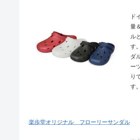
ド
量
ル
す
ダ
ー
り
す
楽歩堂オリジナル フローリーサンダル