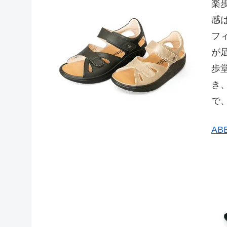
楽
感
フ
が
歩
き
で
AB