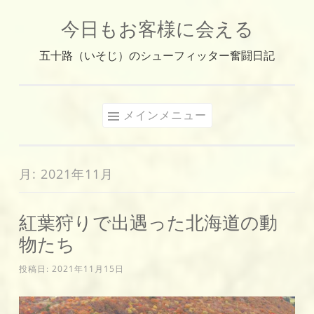
今日もお客様に会える
コ
ン
五十路（いそじ）のシューフィッター奮闘日記
テ
ン
ツ
メインメニュー
へ
ス
キ
月:
2021年11月
ッ
プ
紅葉狩りで出遇った北海道の動
物たち
投稿日:
2021年11月15日