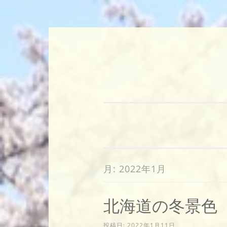
コ
ン
テ
ン
ツ
へ
ス
キ
月:
2022年1月
ッ
プ
北海道の冬景色
投稿日:
2022年1月11日