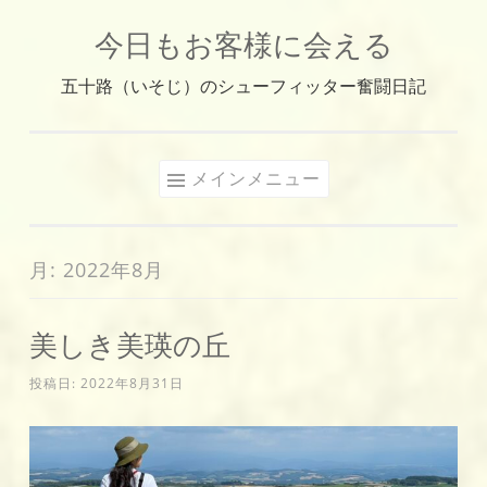
今日もお客様に会える
コ
ン
五十路（いそじ）のシューフィッター奮闘日記
テ
ン
ツ
メインメニュー
へ
ス
キ
月:
2022年8月
ッ
プ
美しき美瑛の丘
投稿日:
2022年8月31日