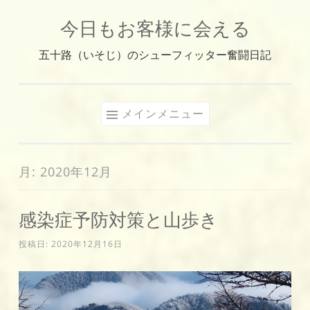
今日もお客様に会える
コ
ン
五十路（いそじ）のシューフィッター奮闘日記
テ
ン
ツ
メインメニュー
へ
ス
キ
月:
2020年12月
ッ
プ
感染症予防対策と山歩き
投稿日:
2020年12月16日