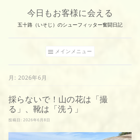
今日もお客様に会える
コ
ン
五十路（いそじ）のシューフィッター奮闘日記
テ
ン
ツ
メインメニュー
へ
ス
キ
月:
2026年6月
ッ
プ
採らないで！山の花は「撮
る」、靴は「洗う」
投稿日:
2026年6月8日