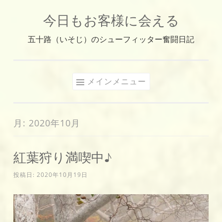
今日もお客様に会える
コ
ン
五十路（いそじ）のシューフィッター奮闘日記
テ
ン
ツ
メインメニュー
へ
ス
キ
月:
2020年10月
ッ
プ
紅葉狩り満喫中♪
投稿日:
2020年10月19日