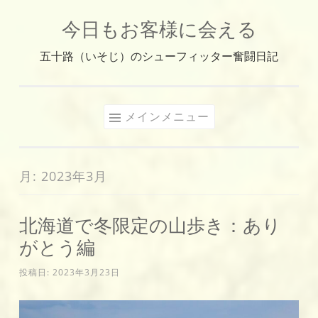
今日もお客様に会える
コ
ン
五十路（いそじ）のシューフィッター奮闘日記
テ
ン
ツ
メインメニュー
へ
ス
キ
月:
2023年3月
ッ
プ
北海道で冬限定の山歩き：あり
がとう編
投稿日:
2023年3月23日