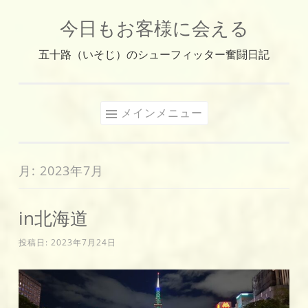
今日もお客様に会える
コ
ン
五十路（いそじ）のシューフィッター奮闘日記
テ
ン
ツ
メインメニュー
へ
ス
キ
月:
2023年7月
ッ
プ
in北海道
投稿日:
2023年7月24日