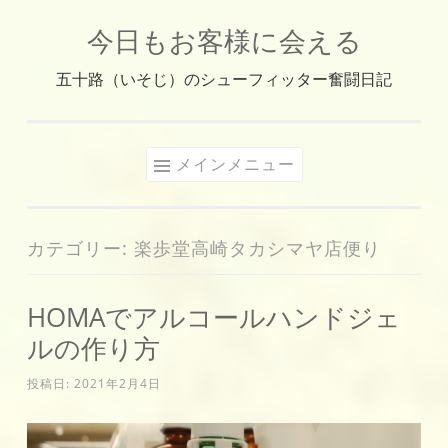
今日もお客様に会える
コ
ン
五十路（いそじ）のシューフィッター奮闘日記
テ
ン
ツ
メインメニュー
へ
ス
キ
カテゴリー:
楽歩堂高崎タカシマヤ店便り
ッ
プ
HOMAでアルコールハンドジェ
ルの作り方
投稿日:
2021年2月4日