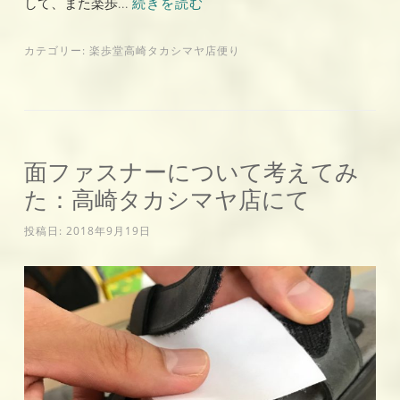
して、また楽歩...
続きを読む
カテゴリー:
楽歩堂高崎タカシマヤ店便り
面ファスナーについて考えてみ
た：高崎タカシマヤ店にて
投稿日:
2018年9月19日