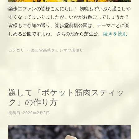
楽歩堂ファンの皆様こんにちは！ 朝晩もずいぶん過ごしや
すくなってまいりましたが、いかがお過ごしでしょうか？
皆様もご存知の通り、楽歩堂前橋公園は、テーマごとに楽
しめる公園ですよね。 さちの池から芝生公...
続きを読む
カテゴリー:
楽歩堂高崎タカシマヤ店便り
題して『ポケット筋肉スティッ
ク』の作り方
投稿日:
2020年2月3日