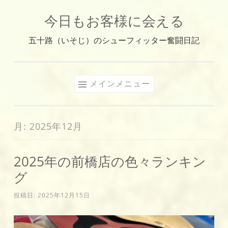
今日もお客様に会える
コ
ン
五十路（いそじ）のシューフィッター奮闘日記
テ
ン
ツ
メインメニュー
へ
ス
キ
月:
2025年12月
ッ
プ
2025年の前橋店の色々ランキン
グ
投稿日:
2025年12月15日