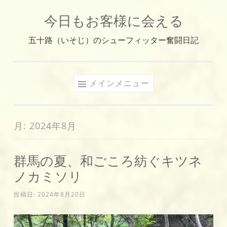
今日もお客様に会える
コ
ン
五十路（いそじ）のシューフィッター奮闘日記
テ
ン
ツ
メインメニュー
へ
ス
キ
月:
2024年8月
ッ
プ
群馬の夏、和ごころ紡ぐキツネ
ノカミソリ
投稿日:
2024年8月20日