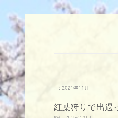
コ
ン
テ
ン
ツ
へ
ス
キ
月:
2021年11月
ッ
プ
紅葉狩りで出遇
投稿日:
2021年11月15日