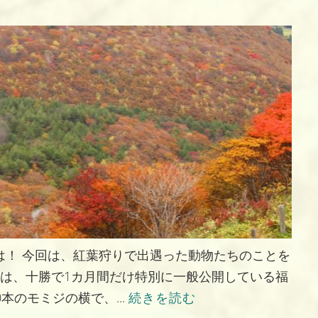
は！ 今回は、紅葉狩りで出遇った動物たちのことを
真は、十勝で1カ月間だけ特別に一般公開している福
本のモミジの横で、...
続きを読む