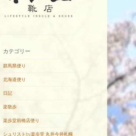
カテゴリー
群馬県便り
北海道便り
日記
楽散歩
楽歩堂前橋店便り
シュリストby楽歩堂 丸井今井札幌