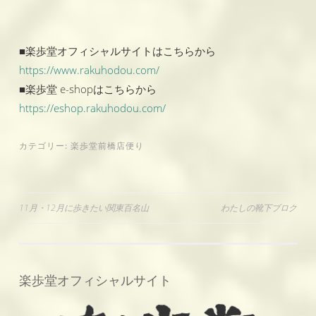
■楽歩堂オフィシャルサイトはこちらから
https://www.rakuhodou.com/
■楽歩堂 e-shopはこちらから
https://eshop.rakuhodou.com/
カテゴリー:
楽歩堂前橋店便り
投
11月・12月に歩きたい関東百名山
わたしの靴下ブログ
稿
ナ
ビ
楽歩堂オフィシャルサイト
ゲ