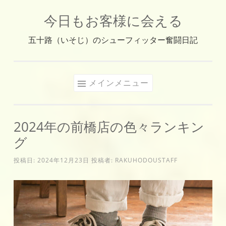
今日もお客様に会える
コ
ン
五十路（いそじ）のシューフィッター奮闘日記
テ
ン
ツ
メインメニュー
へ
ス
キ
2024年の前橋店の色々ランキン
ッ
グ
プ
投稿日:
2024年12月23日
投稿者:
RAKUHODOUSTAFF