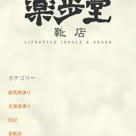
ー
シ
ョ
ン
カテゴリー
群馬県便り
北海道便り
日記
楽散歩