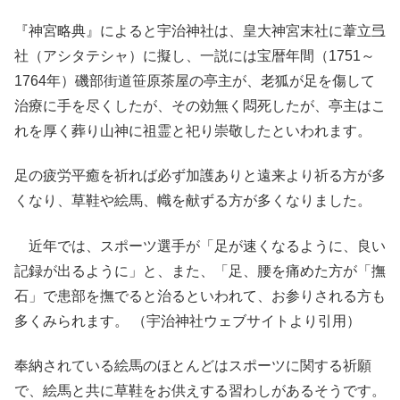
『神宮略典』によると宇治神社は、皇大神宮末社に葦立弖
社（アシタテシャ）に擬し、一説には宝暦年間（
1751
～
1764
年）磯部街道笹原茶屋の亭主が、老狐が足を傷して
治療に手を尽くしたが、その効無く悶死したが、亭主はこ
れを厚く葬り山神に祖霊と祀り崇敬したといわれます。
足の疲労平癒を祈れば必ず加護ありと遠来より祈る方が多
くなり、草鞋や絵馬、幟を献ずる方が多くなりました。
近年では、スポーツ選手が「足が速くなるように、良い
記録が出るように」と、また、「足、腰を痛めた方が「撫
石」で患部を撫でると治るといわれて、お参りされる方も
多くみられます。 （宇治神社ウェブサイトより引用）
奉納されている絵馬のほとんどはスポーツに関する祈願
で、絵馬と共に草鞋をお供えする習わしがあるそうです。