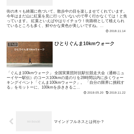
街の木々も綺麗に色づいて、散歩中の目を楽しませてくれています。
今年はまだ山に紅葉を見に行っていないので早く行かなくては！と焦
っています。 紅葉といえばやはりイチョウ！街路樹として植えられ
ているところも多く、鮮やかな黄色が美しいですね。...
2018.11.14
ひとりぐんま10kmウォーク
立ち話
「ぐんま100kmウォーク」 全国実業団対抗駅伝競走大会（通称ニュ
ーイヤー駅伝）のコース100kmの道のりを28時間以内に歩くウォー
キングイベント「ぐんま100kmウォーク」。 「自分の限界に挑戦す
る」をモットーに、100kmを歩ききるこ...
2019.05.20
2019.11.22
マインドフルネスとは何か？