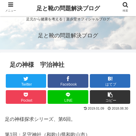
足と靴の問題解決ブログ
メニュー
検索
足元から健康を考える｜楽歩堂オフィシャルブログ
足と靴の問題解決ブログ
足の神様 宇治神社
Twitter
Facebook
はてブ
Pocket
LINE
コピー
2019.01.09
2018.08.30
足の神様探求シリーズ、第
6
回。
第1回：足守神社（和歌山県和歌山市）