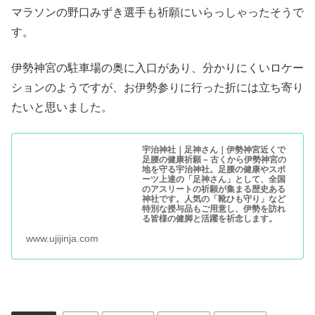
マラソンの野口みずき選手も祈願にいらっしゃったそうで
す。
伊勢神宮の駐車場の奥に入口があり、分かりにくいロケー
ションのようですが、お伊勢参りに行った折には立ち寄り
たいと思いました。
宇治神社｜足神さん｜伊勢神宮近くで
足腰の健康祈願 – 古くから伊勢神宮の
地を守る宇治神社。足腰の健康やスポ
ーツ上達の「足神さん」として、全国
のアスリートの祈願が集まる歴史ある
神社です。人気の「靴ひも守り」など
特別な授与品もご用意し、伊勢を訪れ
る皆様の健脚と活躍を祈念します。
www.ujijinja.com