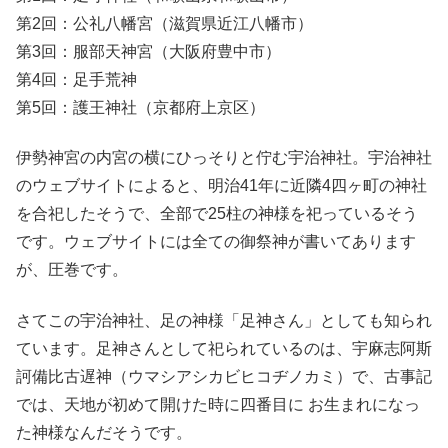
第2回：公礼八幡宮（滋賀県近江八幡市）
第3回：服部天神宮（大阪府豊中市）
第4回：足手荒神
第5回：護王神社（京都府上京区）
伊勢神宮の内宮の横にひっそりと佇む宇治神社。宇治神社
のウェブサイトによると、明治
41
年に近隣
4
四ヶ町の神社
を合祀したそうで、全部で
25
柱の神様を祀っているそう
です。ウェブサイトには全ての御祭神が書いてあります
が、圧巻です。
さてこの宇治神社、足の神様「足神さん」としても知られ
ています。足神さんとして祀られているのは、宇麻志阿斯
訶備比古遅神（ウマシアシカビヒコヂノカミ）で、古事記
では、天地が初めて開けた時に四番目に お生まれになっ
た神様なんだそうです。